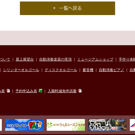
ついて
｜
屋上展望台
｜
自動演奏楽器の実演
｜
ミュージアムショップ
｜
手作り体
｜
シリンダーオルゴール
｜
ディスクオルゴール
｜
蓄音機
｜
自動演奏ピアノ
｜
自
み表
｜
予約申込み表
｜
入園料減免申請書