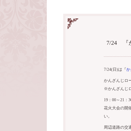
7/24
7/24(日)は『
か
かんざんじロ
※かんざんじ
19：00～2
花火大会の開
い。
周辺道路の交通