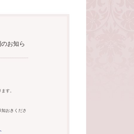
制のお知ら
ります。
承知おきくださ
へ