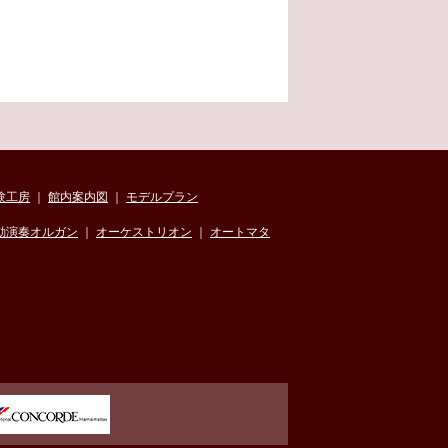
験工房
｜
館内案内図
｜
モデルプラン
動演奏オルガン
｜
オーケストリオン
｜
オートマタ