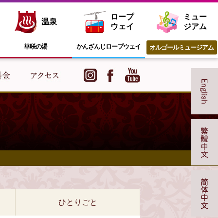
ロープ
ミュー
温泉
ウェイ
ジアム
華咲の湯
かんざんじ
ロープウェイ
オルゴール
ミュージアム
ひとりごと