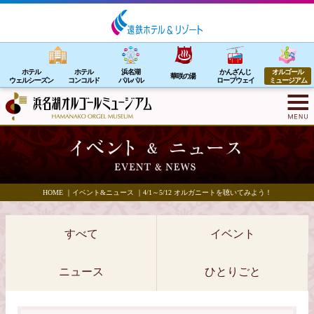
ホテル
ホテル
浜名湖
かんざんじ
オルゴール
華咲の湯
ウェルシーズン
コンコルド
パルパル
ロープウェイ
ミュージアム
HOME
｜
イベント&ニュース
｜
4/1～5/12 オルガニートを聴いてみよう！
すべて
イベント
ニュース
ひとりごと