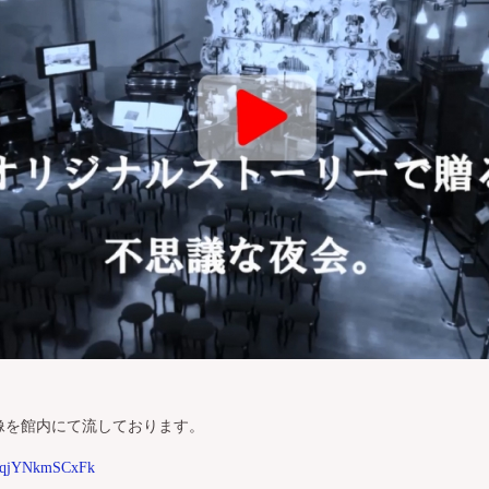
像を館内にて流しております。
be/qjYNkmSCxFk