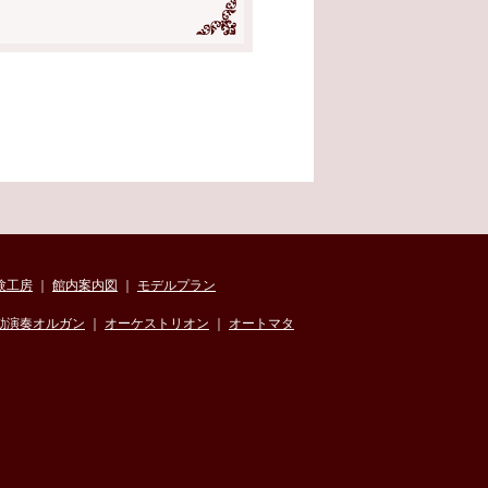
験工房
｜
館内案内図
｜
モデルプラン
動演奏オルガン
｜
オーケストリオン
｜
オートマタ