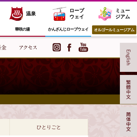
ロープ
ミュー
温泉
ウェイ
ジアム
華咲の湯
かんざんじ
ロープウェイ
オルゴール
ミュージアム
ひとりごと