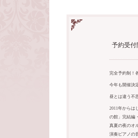
予約受付
完全予約制！
今年も開催決
昼とは違う不
2011年か
の館」完結編
真夏の夜のオ
演奏ピアノの