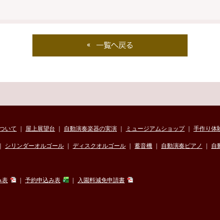
ついて
｜
屋上展望台
｜
自動演奏楽器の実演
｜
ミュージアムショップ
｜
手作り体
｜
シリンダーオルゴール
｜
ディスクオルゴール
｜
蓄音機
｜
自動演奏ピアノ
｜
自
み表
｜
予約申込み表
｜
入園料減免申請書