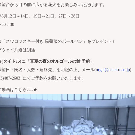
展望台から目の前に広がる花火をお楽しみいただけます。
年8月12日～14日、19日～21日、27日～28日
20：30
は「スワロフスキー付き 黒薔薇のボールペン」をプレゼント♪
プウェイ片道は別途
名(タイトル)に「真夏の夜のオルゴールの館 予約」
希望日・氏名・人数・連絡先」を明記の上、メール(
orgel@entetsu.co.jp
)
053)487-2603 にてご予約をお願いいたします。
動画はこちら↓↓↓★