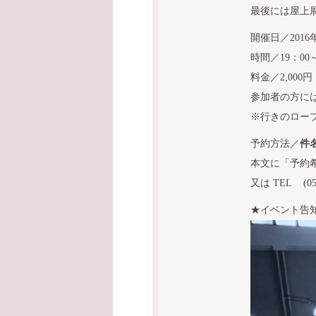
最後には屋上
開催日／2016
時間／19：00～
料金／2,000円
参加者の方に
※行きのロー
予約方法／
件
本文に「予約
又は TEL (
★イベント告知