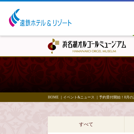
HOME
｜
イベント&ニュース
｜
予約受付開始！8月の真
すべて