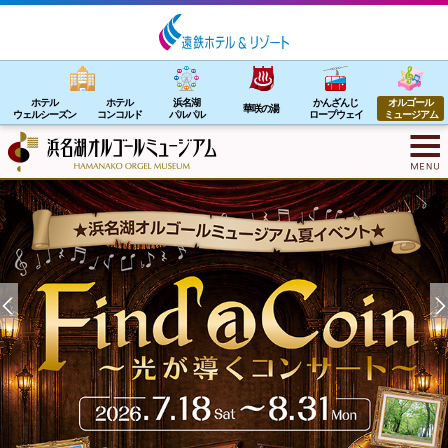
ホテル
ホテル
浜名湖
かんざんじ
オルゴール
華咲の湯
ウェルシーズン
コンコルド
パルパル
ロープウェイ
ミュージアム