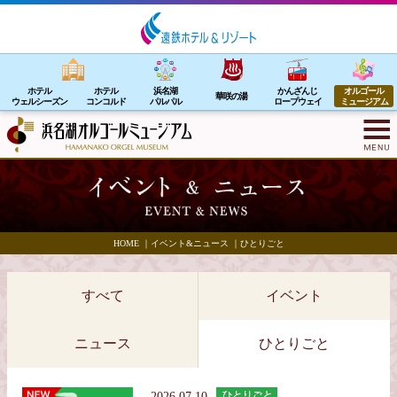
ホテル
ホテル
浜名湖
かんざんじ
オルゴール
華咲の湯
ウェルシーズン
コンコルド
パルパル
ロープウェイ
ミュージアム
HOME
｜
イベント&ニュース
｜
ひとりごと
すべて
イベント
ニュース
ひとりごと
2026.07.10