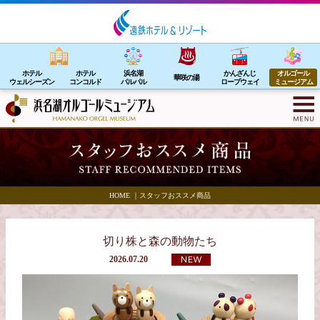
ホテル
ホテル
浜名湖
かんざんじ
オルゴール
華咲の湯
ウェルシーズン
コンコルド
パルパル
ロープウェイ
ミュージアム
HOME
｜
スタッフおススメ商品
切り株と森の動物たち
2026.07.20