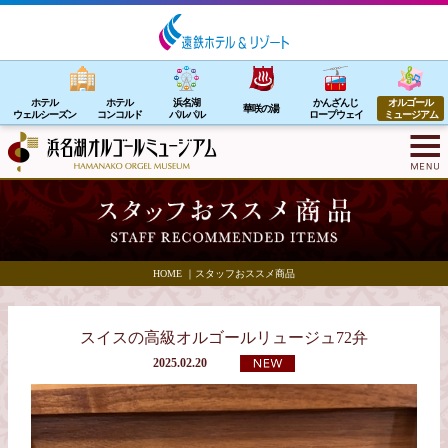
ホテル
ホテル
浜名湖
かんざんじ
オルゴール
華咲の湯
ウェルシーズン
コンコルド
パルパル
ロープウェイ
ミュージアム
HOME
｜
スタッフおススメ商品
スイスの高級オルゴールリュージュ72弁
2025.02.20