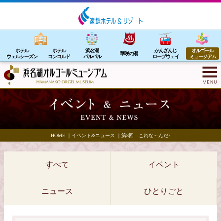
ホテル
ホテル
浜名湖
かんざんじ
オルゴール
華咲の湯
ウェルシーズン
コンコルド
パルパル
ロープウェイ
ミュージアム
HOME
｜
イベント&ニュース
｜
第8回 これな～んだ?
すべて
イベント
ニュース
ひとりごと