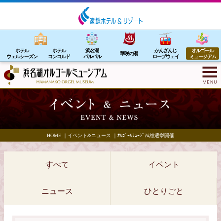
ホテル
ホテル
浜名湖
かんざんじ
オルゴール
華咲の湯
ウェルシーズン
コンコルド
パルパル
ロープウェイ
ミュージアム
HOME
｜
イベント&ニュース
｜
ｵﾙｺﾞｰﾙﾐｭｰｼﾞｱﾑ総選挙開催
すべて
イベント
ニュース
ひとりごと