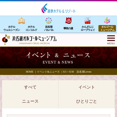
ホテル
ホテル
浜名湖
かんざんじ
オルゴール
華咲の湯
ウェルシーズン
コンコルド
パルパル
ロープウェイ
ミュージアム
HOME
｜
イベント&ニュース
｜
6/1～6/30 浜名湖Lovers
すべて
イベント
ニュース
ひとりごと