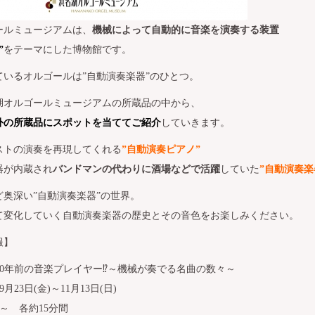
ールミュージアムは、
機械によって自動的に音楽を演奏する装置
”
をテーマにした博物館です。
ているオルゴールは”自動演奏楽器”のひとつ。
湖オルゴールミュージアムの所蔵品の中から、
外の所蔵品にスポットを当ててご紹介
していきます。
ストの演奏を再現してくれる
”自動演奏ピアノ”
器が内蔵され
バンドマンの代わりに酒場などで活躍
していた
”自動演奏楽
奥深い”自動演奏楽器”の世界。
て変化していく自動演奏楽器の歴史とその音色をお楽しみください。
報】
100年前の音楽プレイヤー⁉～機械が奏でる名曲の数々～
9月23日(金)～11月13日(日)
分～ 各約15分間