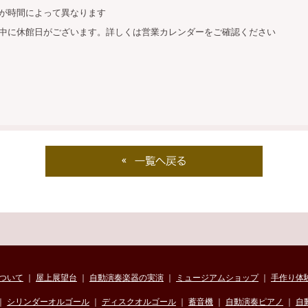
が時間によって異なります
中に休館日がございます。詳しくは営業カレンダーをご確認ください
ついて
｜
屋上展望台
｜
自動演奏楽器の実演
｜
ミュージアムショップ
｜
手作り体
｜
シリンダーオルゴール
｜
ディスクオルゴール
｜
蓄音機
｜
自動演奏ピアノ
｜
自