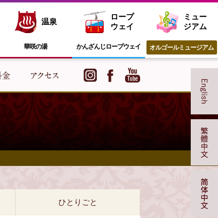
ロープ
ミュー
温泉
ウェイ
ジアム
華咲の湯
かんざんじ
ロープウェイ
オルゴール
ミュージアム
ひとりごと