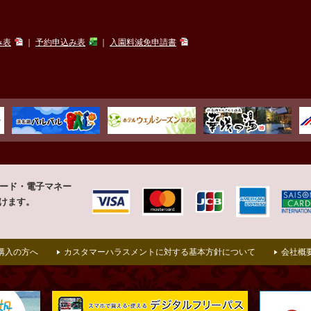
み表
｜
予約申込み表
｜
入園料減免申請書
カード・
電子マネー
けます。
購入の方へ
カスタマーハラスメントに対する基本方針について
会社概