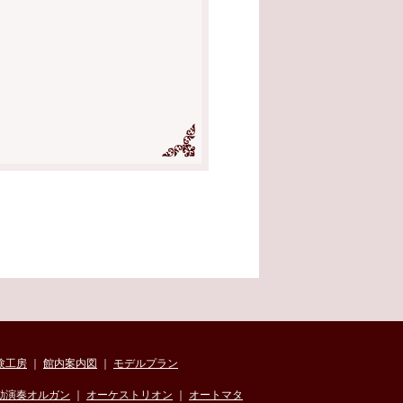
験工房
｜
館内案内図
｜
モデルプラン
動演奏オルガン
｜
オーケストリオン
｜
オートマタ