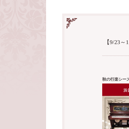
【9/23
秋の行楽シー