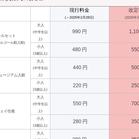
現行料金
改定
(～2025年2月28日)
(2025年
大人
990 円
1,1
(中学生以
ールセット
上)
オルゴール館入館)
小人
480 円
55
(3歳以上)
大人
440 円
50
(中学生以
ュージアム入館
上)
小人
220 円
25
(3歳以上)
大人
550 円
70
(中学生以
ウェイ往復
上)
小人
280 円
35
(3歳以上)
大人