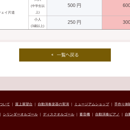
500 円
60
(中学生以
ウェイ片道
上)
小人
250 円
30
(3歳以上)
ついて
｜
屋上展望台
｜
自動演奏楽器の実演
｜
ミュージアムショップ
｜
手作り体
｜
シリンダーオルゴール
｜
ディスクオルゴール
｜
蓄音機
｜
自動演奏ピアノ
｜
自