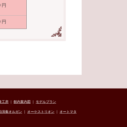
0 円
0 円
験工房
｜
館内案内図
｜
モデルプラン
動演奏オルガン
｜
オーケストリオン
｜
オートマタ