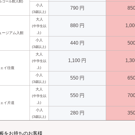
ルゴール館入館)
小人
790 円
85
(3歳以上)
大人
880 円
1,0
(中学生以
ュージアム入館
上)
小人
44
0 円
50
(3歳以上)
大人
1,100 円
1,3
(中学生以
ウェイ往復
上)
小人
550 円
65
(3歳以上)
大人
550 円
70
(中学生以
ウェイ片道
上)
小人
280 円
35
(3歳以上)
手帳をお持ちのお客様