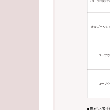
(ロープ往復+オ
オルゴールミ
ロープ
ロープ
■障がい者