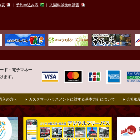
み表
｜
予約申込み表
｜
入園料減免申請書
カード・
電子マネー
けます。
購入の方へ
カスタマーハラスメントに対する基本方針について
会社概