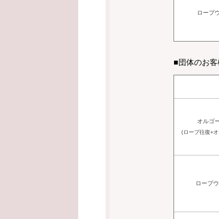
ロープ
■団体のお客
オルゴ
(ロープ往復+
ロープ