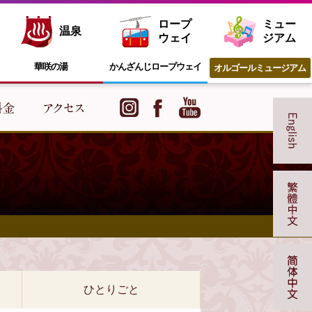
ロープ
ミュー
温泉
ウェイ
ジアム
華咲の湯
かんざんじ
ロープウェイ
オルゴール
ミュージアム
ひとりごと