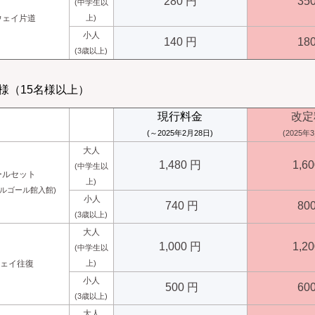
280 円
35
(中学生以
ウェイ片道
上)
小人
140 円
18
(3歳以上)
様（15名様以上）
現行料金
改定
(～2025年2月28日)
(2025年
大人
1,480 円
1,6
(中学生以
ールセット
上)
オルゴール館入館)
小人
740 円
80
(3歳以上)
大人
1,000 円
1,2
(中学生以
ウェイ往復
上)
小人
500 円
60
(3歳以上)
大人