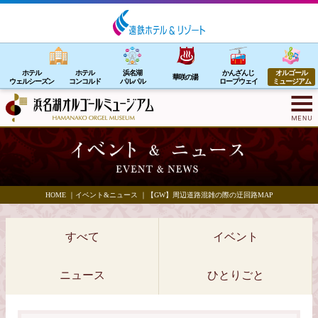
ホテル
ホテル
浜名湖
かんざんじ
オルゴール
華咲の湯
ウェルシーズン
コンコルド
パルパル
ロープウェイ
ミュージアム
HOME
｜
イベント&ニュース
｜
【GW】周辺道路混雑の際の迂回路MAP
すべて
イベント
ニュース
ひとりごと