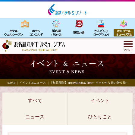
ホテル
ホテル
浜名湖
かんざんじ
オルゴール
華咲の湯
ウェルシーズン
コンコルド
パルパル
ロープウェイ
ミュージアム
HOME
｜
イベント&ニュース
｜
【毎日開催】HappyBirthdayTime～ささやかな音の贈り物～
すべて
イベント
ニュース
ひとりごと