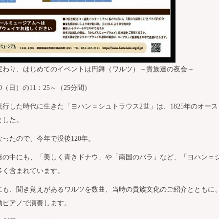
変わり、はじめてのイベントは円舞（ワルツ）～貴族達の夜会～
/30（日）の11：25～（25分間）
行した時代に生きた「ヨハン＝シュトラウス2世」は、1825年のオー
ました。
くなったので、今年で没後120年。
器の中にも、「美しく青きドナウ」や「南国のバラ」など、「ヨハン＝シ
多く含まれています。
にも、聞き覚えがあるワルツを数曲、当時の貴族文化のご紹介とともに
動ピアノで演奏します。