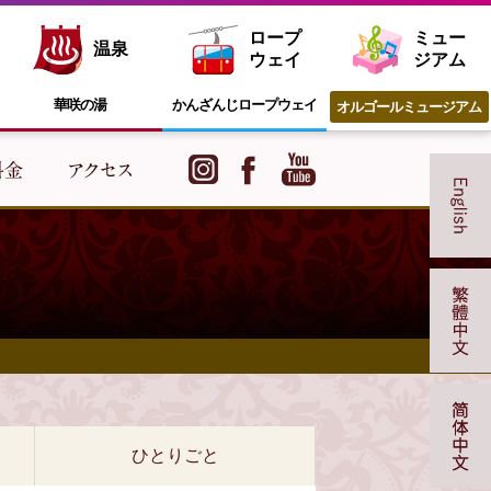
ロープ
ミュー
温泉
ウェイ
ジアム
華咲の湯
かんざんじ
ロープウェイ
オルゴール
ミュージアム
ひとりごと