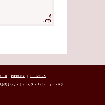
験工房
｜
館内案内図
｜
モデルプラン
動演奏オルガン
｜
オーケストリオン
｜
オートマタ