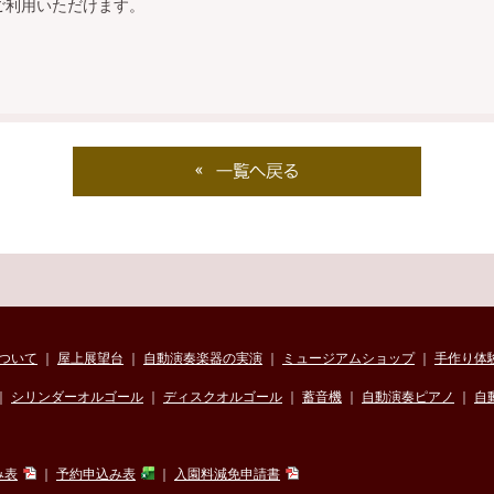
ご利用いただけます。
ついて
｜
屋上展望台
｜
自動演奏楽器の実演
｜
ミュージアムショップ
｜
手作り体
｜
シリンダーオルゴール
｜
ディスクオルゴール
｜
蓄音機
｜
自動演奏ピアノ
｜
自
み表
｜
予約申込み表
｜
入園料減免申請書