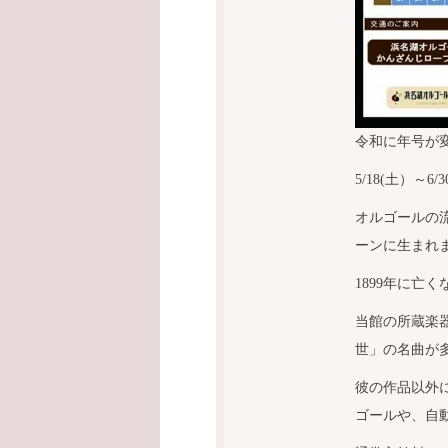
令和に年号が
5/18(土）～6
オルゴールの流
ーンに生まれ
1899年に亡
当館の所蔵楽
世」の名曲が
彼の作品以外
ゴールや、自